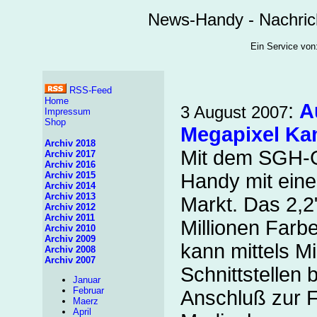
News-Handy - Nachric
Ein Service v
RSS-Feed
Home
:
A
3 August 2007
Impressum
Shop
Megapixel Ka
Archiv 2018
Mit dem SGH-G
Archiv 2017
Archiv 2016
Archiv 2015
Handy mit ein
Archiv 2014
Archiv 2013
Markt. Das 2,2
Archiv 2012
Archiv 2011
Millionen Farb
Archiv 2010
Archiv 2009
kann mittels M
Archiv 2008
Archiv 2007
Schnittstellen
Januar
Februar
Anschluß zur F
Maerz
April