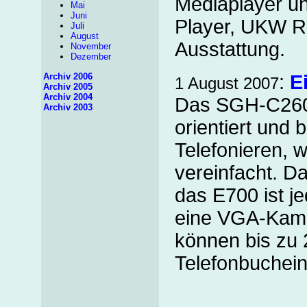
Mediaplayer u
Mai
Juni
Player, UKW Ra
Juli
August
Ausstattung.
November
Dezember
Archiv 2006
:
E
1 August 2007
Archiv 2005
Archiv 2004
Das SGH-C260 
Archiv 2003
orientiert und
Telefonieren, 
vereinfacht. D
das E700 ist 
eine VGA-Kame
können bis zu
Telefonbuchein