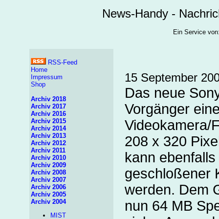
News-Handy - Nachric
Ein Service v
RSS-Feed
Home
15 September 20
Impressum
Shop
Das neue SonyE
Archiv 2018
Vorgänger eine
Archiv 2017
Archiv 2016
Archiv 2015
Videokamera/F
Archiv 2014
Archiv 2013
208 x 320 Pixe
Archiv 2012
Archiv 2011
kann ebenfalls
Archiv 2010
Archiv 2009
geschloßener 
Archiv 2008
Archiv 2007
werden. Dem G
Archiv 2006
Archiv 2005
Archiv 2004
nun 64 MB Spe
MIST