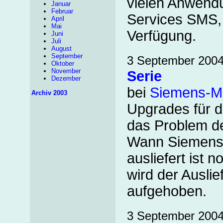
vielen Anwend
Januar
Februar
Services SMS,
April
Mai
Verfügung.
Juni
Juli
August
September
3 September 200
Oktober
November
Serie
Dezember
bei
Siemens-Mo
Archiv 2003
Upgrades für d
das Problem de
Wann Siemens 
ausliefert ist 
wird der Ausli
aufgehoben.
3 September 200